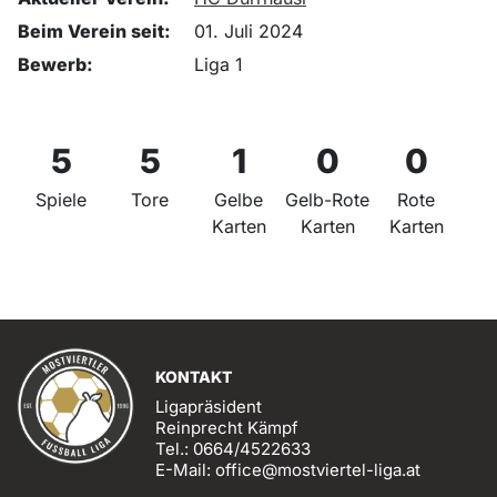
Beim Verein seit:
01. Juli 2024
Bewerb:
Liga 1
5
5
1
0
0
Spiele
Tore
Gelbe
Gelb-Rote
Rote
Karten
Karten
Karten
KONTAKT
Ligapräsident
Reinprecht Kämpf
Tel.: 0664/4522633
E-Mail: office@mostviertel-liga.at