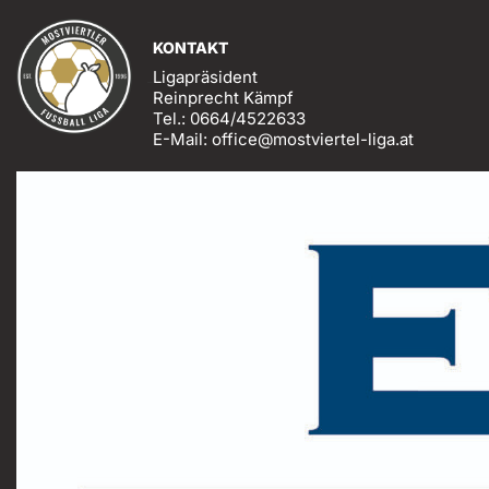
KONTAKT
Ligapräsident
Reinprecht Kämpf
Tel.: 0664/4522633
E-Mail: office@mostviertel-liga.at